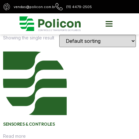
vendas@policon.com.br
(11) 4479-2505
Home
/
Soluções para Pneumática
/ MEDIDORES PNEUMÁTICOS
MEDIDORES PNEUMÁTICOS
Showing the single result
SENSORES & CONTROLES
Read more