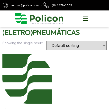
vendas@policon.com.br
(11) 4479-2505
Home
/
Soluções para Pneumática
/
VÁLVULAS
AVULSAS
/ VÁLVULAS (ELETRO)PNEUMÁTICAS
VÁLVULAS
(ELETRO)PNEUMÁTICAS
Showing the single result