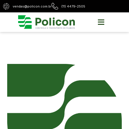
vendas@policon.com.br
(11) 4479-2505