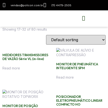
vendas@policon.com.br
(11) 4479-2505
Home
/
Loja
/ Page 2
Loja
Showing 17–32 of 80 results
MEDIDORES TRANSMISSORES
DE VAZÃO Série VL (in-line)
MONITOR DE PNEUMÁTICA
INTELIGENTE SPM
Read more
Read more
POSICIONADOR
ELETROPNEUMÁTICO LINEAR
COMPACTO HO
MONITOR DE POSIÇÃO