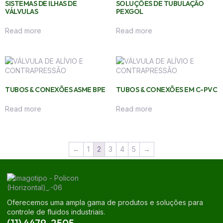
SISTEMAS DE ILHAS DE
SOLUÇÕES DE TUBULAÇÃO
VÁLVULAS
PEXGOL
Read more
Read more
TUBOS & CONEXÕES ASME BPE
TUBOS & CONEXÕES EM C-PVC
Read more
Read more
←
1
2
3
4
5
→
Oferecemos uma ampla gama de produtos e soluções para
controle de fluidos industriais.
(11) 4479-2505