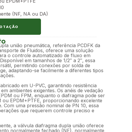
 ou EPDM+PTFE
10
ente (NF, NA ou DA)
COTAÇÃO
to
dupla união pneumática, referência PCDFK da
ansporte de Fluidos, oferece uma solução
ara o controle automatizado de fluxo em
. Disponível em tamanhos de 1/2″ a 2″, essa
rsátil, permitindo conexões por solda de
ge, adaptando-se facilmente a diferentes tipos
rações.
fabricado em U-PVC, garantindo resistência
e em ambientes exigentes. Os anéis de vedação
 EPDM ou FPM, enquanto o diafragma pode ser
 ou EPDM+PTFE, proporcionando excelente
e. Com uma pressão nominal de PN 10, essa
operações que requerem controle preciso e
nte, a válvula diafragma dupla união oferece
ento normalmente fechado (NF), normalmente