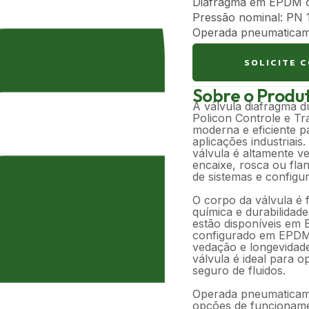
Diafragma em EPDM
Pressão nominal: PN 
Operada pneumaticam
SOLICITE 
Sobre o Produ
A válvula diafragma 
Policon Controle e Tr
moderna e eficiente p
aplicações industriais
válvula é altamente ve
encaixe, rosca ou flan
de sistemas e configu
O corpo da válvula é 
química e durabilidad
estão disponíveis em
configurado em EPDM
vedação e longevidad
válvula é ideal para 
seguro de fluidos.
Operada pneumaticame
opções de funcionam