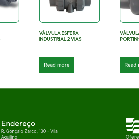
VÁLVULA ESFERA
VÁLVUL
S
INDUSTRIAL 2 VIAS
PORTIN
Read more
Read 
Endereço
R. Gonçalo Zarco, 130 - Vila
Ofer
Aquilino