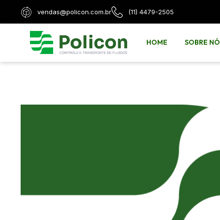
vendas@policon.com.br
(11) 4479-2505
HOME
SOBRE NÓ