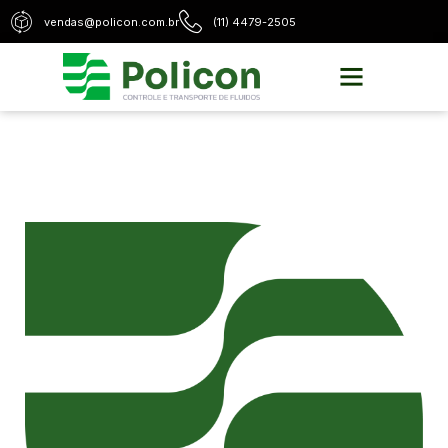
vendas@policon.com.br
(11) 4479-2505